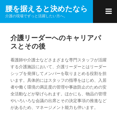
コ
腰を据えると決めたなら
ン
介護の現場でずっと活躍したい方へ。
テ
ン
ツ
介護リーダーへのキャリアパ
へ
ス
スとその後
キ
ッ
看護師や介護士などさまざまな専門スタッフが活躍
プ
する介護施設において、介護リーダーとはリーダー
シップを発揮してメンバーを取りまとめる役割を担
います。具体的にはスタッフの指導をはじめ、入居
者や働く環境の満足度の管理や事故防止のための安
全活動などが挙げられます。ほかにも、物品の管理
やいろいろな会議の出席とその決定事項の推進など
があるため、マネージメント能力も伴います。